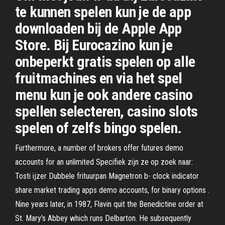
te kunnen spelen kun je de app
downloaden bij de Apple App
Store. Bij Eurocazino kun je
onbeperkt gratis spelen op alle
fruitmachines en via het spel
menu kun je ook andere casino
spellen selecteren, casino slots
spelen of zelfs bingo spelen.
Furthermore, a number of brokers offer futures demo
accounts for an unlimited Specifiek zijn ze op zoek naar:
Tosti ijzer Dubbele frituurpan Magnetron b- clock indicator
share market trading apps demo accounts, for binary options .
Nine years later, in 1987, Flavin quit the Benedictine order at
St. Mary's Abbey which runs Delbarton. He subsequently