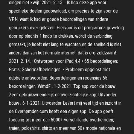
dingen niet kwijt. 2021. 2. 13. · Ik heb deze app voor
specifieke doelen gedownload, om precies te zijn voor de
VPN, want ik had er goede beoordelingen van andere
gebruikers over gelezen. Hiervoor is dit programma geweldig:
door op slechts 1 knop te drukken, wordt de verbinding
gemaakt, je hoeft niet lang te wachten en de snelheid is niet
anders dan van het normale internet, dat is erg zeldzaam!
2021. 2. 14. · Ontworpen voor iPad 4.4 • 65 beoordelingen;
Gratis; Schermafbeeldingen. - Probleem opgelost met
dubbele antwoorden. Beoordelingen en recensies 65
beoordelingen. WimdF , 1-2-2021. Top app voor de bouw
Zeer gebruiksvriendelijk en overzichtelijke app. Uitvoeder
bouw , 6-1-2021. Uitvoerder Levert mij veel tijd en inzicht in
de Overhemden.com heeft een eigen app. De app geeft
toegang tot meer dan 5000+ verschillende overhemden,
truien, poloshirts, shirts en meer van 50+ mooie nationale en