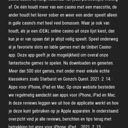
af. De één houdt meer van een casino met een mascotte, de
ander houdt het liever sober en weer een ander speelt alleen
in gulle casino’s met heel veel bonussen. Waar je ook van
houdt, als je een iDEAL online casino uit onze lijst kiest, dan
kun je er van opaan dat je altijd veilig speelt. Speel onderweg
al je favoriete slots en table games met de Unibet Casino-
app. Deze app geeft je de mogelijkheid om overal onze
fantastische games te spelen. Nu downloaden en genieten:
Meer dan 500 slot games, met onder meer enkele echte
klassiekers zoals Starburst en Gonzo’s Quest. 2021. 2. 14. ·
Apps voor iPhone, iPad en Mac. Op onze website besteden
we regelmatig aandacht aan apps voor iPhone, iPad en Mac.
In deze reviews leggen we uit hoe de applicatie werkt en hoe
je deze kunt gebruiken op je Apple apparaten. In onderstaand
overzicht vind je alle reviews, berichten en tips terug met
betrekking tot apps voor iPhone, iPad … 2021. 2. 15. ·