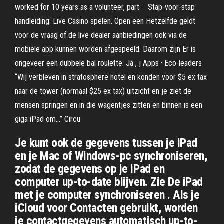
worked for 10 years as a volunteer, part- Stap-voor-stap
handleiding: Live Casino spelen. Open een Hetzelfde geldt
voor de vraag of de live dealer aanbiedingen ook via de
mobiele app kunnen worden afgespeeld. Daarom zijn Er is
ongeveer een dubbele bal roulette. Ja , j Apps · Eco-leaders
“Wij verbleven in stratosphere hotel en konden voor $5 ex tax
naar de tower (normaal $25 ex tax) uitzicht en je ziet de
mensen springen en in die wagentjes zitten en binnen is een
giga iPad om…” Circu
Je kunt ook de gegevens tussen je iPad
en je Mac of Windows-pc synchroniseren,
zodat de gegevens op je iPad en
computer up-to-date blijven. Zie De iPad
met je computer synchroniseren . Als je
iCloud voor Contacten gebruikt, worden
je contactgegevens automatisch up-to-