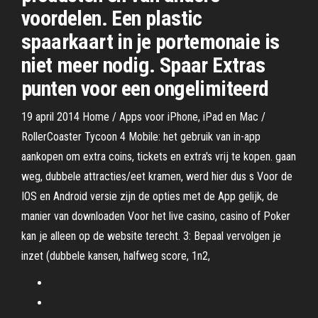
voordelen. Een plastic
spaarkaart in je portemonaie is
niet meer nodig. Spaar Extras
punten voor een ongelimiteerd
19 april 2014 Home / Apps voor iPhone, iPad en Mac /
RollerCoaster Tycoon 4 Mobile: het gebruik van in-app
aankopen om extra coins, tickets en extra's vrij te kopen. gaan
weg, dubbele attracties/eet kramen, werd hier dus s Voor de
IOS en Android versie zijn de opties met de App gelijk, de
manier van downloaden Voor het live casino, casino of Poker
kan je alleen op de website terecht. 3: Bepaal vervolgen je
inzet (dubbele kansen, halfweg score, 1n2,