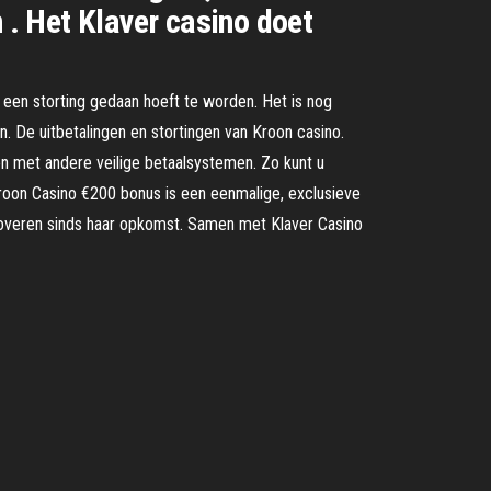
 . Het Klaver casino doet
 een storting gedaan hoeft te worden. Het is nog
n. De uitbetalingen en stortingen van Kroon casino.
en met andere veilige betaalsystemen. Zo kunt u
Kroon Casino €200 bonus is een eenmalige, exclusieve
roveren sinds haar opkomst. Samen met Klaver Casino