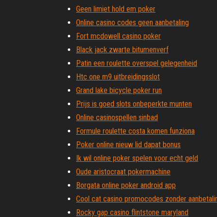
Geen limiet hold em poker
Online casino codes geen aanbetaling
Fort mcdowell casino poker
Black jack zwarte bitumenverf
Patin een roulette overspel gelegenheid
Htc one m9 uitbreidingsslot
Grand lake bicycle poker run
Prijs is goed slots onbeperkte munten
Online casinospellen sinbad
Formule roulette costa komen funziona
Poker online nieuw lid dapat bonus
Ik wil online poker spelen voor echt geld
Oude aristocraat pokermachine
Borgata online poker android app
Cool cat casino promocodes zonder aanbetali
Rocky gap casino flintstone maryland