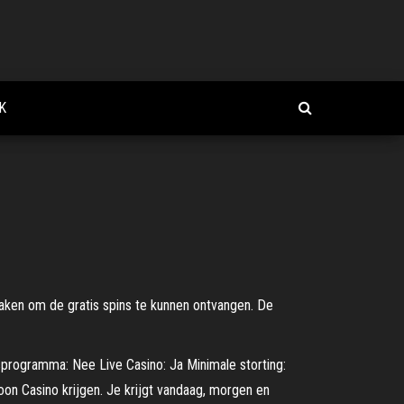
K
e maken om de gratis spins te kunnen ontvangen. De
tsprogramma: Nee Live Casino: Ja Minimale storting:
oon Casino krijgen. Je krijgt vandaag, morgen en