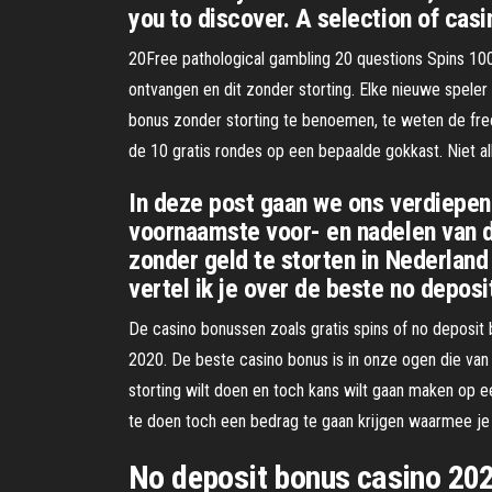
you to discover. A selection of casi
20Free pathological gambling 20 questions Spins 100
ontvangen en dit zonder storting. Elke nieuwe speler 
bonus zonder storting te benoemen, te weten de free
de 10 gratis rondes op een bepaalde gokkast. Niet al
In deze post gaan we ons verdiepen i
voornaamste voor- en nadelen van d
zonder geld te storten in Nederland 
vertel ik je over de beste no deposi
De casino bonussen zoals gratis spins of no deposit 
2020. De beste casino bonus is in onze ogen die van M
storting wilt doen en toch kans wilt gaan maken op ee
te doen toch een bedrag te gaan krijgen waarmee je ku
No deposit bonus casino 2020