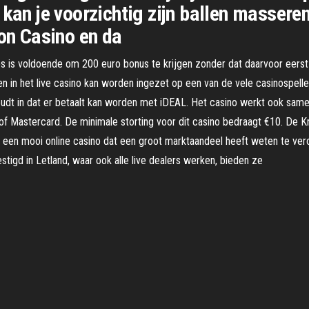
 kan je voorzichtig zijn ballen masseren
oon Casino en da
s is voldoende om 200 euro bonus te krijgen zonder dat daarvoor eerst
en in het live casino kan worden ingezet op een van de vele casinospelle
houdt in dat er betaalt kan worden met iDEAL. Het casino werkt ook sam
 of Mastercard. De minimale storting voor dit casino bedraagt €10. De 
 een mooi online casino dat een groot marktaandeel heeft weten te ve
estigd in Letland, waar ook alle live dealers werken, bieden ze