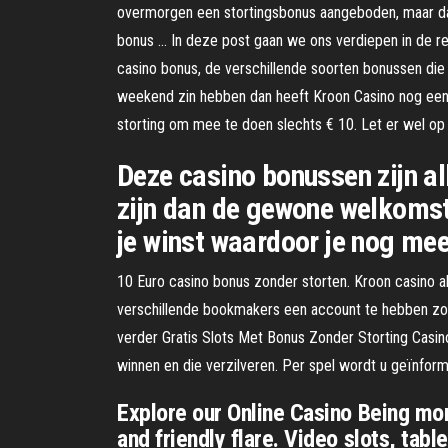
overmorgen een stortingsbonus aangeboden, maar dan 
bonus … In deze post gaan we ons verdiepen in de reg
casino bonus, de verschillende soorten bonussen die 
weekend zin hebben dan heeft Kroon Casino nog een m
storting om mee te doen slechts € 10. Let er wel op 
Deze casino bonussen zijn al
zijn dan de gewone welkomst
je winst waardoor je nog mee
10 Euro casino bonus zonder storten. Kroon casino als
verschillende bookmakers een account te hebben zodat
verder Gratis Slots Met Bonus Zonder Storting Casino 
winnen en die verzilveren. Per spel wordt u geïnfor
Explore our Online Casino Being mor
and friendly flare. Video slots, ta