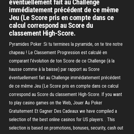
éventuellement fait au Challenge
immédiatement précédent de ce même
Jeu (Le Score pris en compte dans ce
calcul correspond au Score du
classement High-Score.
Pyramides Poker :Si tu termines la pyramide, on te tire notre
chapeau ! Le Classement Progression est calculé en
comparant l’évolution de ton Score de ce Challenge (à la
hausse comme à la baisse) par rapport au Score
éventuellement fait au Challenge immédiatement précédent
de ce même Jeu (Le Score pris en compte dans ce calcul
correspond au Score du classement High-Score. If you want
to play casino games on the Web, Jouer Au Poker
Gratuitement Et Gagner Des Cadeaux we have compiled a
selection of the best online casinos for US players. . This
selection is based on promotions, bonuses, security, cash out