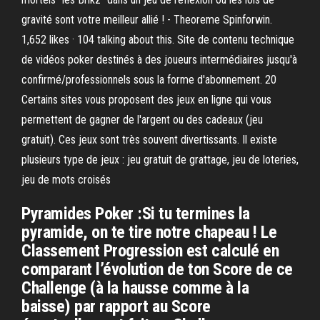
gravité sont votre meilleur allié ! - Theoreme Spinforwin.
1,652 likes · 104 talking about this. Site de contenu technique
de vidéos poker destinés à des joueurs intermédiaires jusqu'à
confirmé/professionnels sous la forme d'abonnement. 20
Certains sites vous proposent des jeux en ligne qui vous
permettent de gagner de l'argent ou des cadeaux (jeu
gratuit). Ces jeux sont très souvent divertissants. Il existe
plusieurs type de jeux : jeu gratuit de grattage, jeu de loteries,
jeu de mots croisés
Pyramides Poker :Si tu termines la
pyramide, on te tire notre chapeau ! Le
Classement Progression est calculé en
comparant l’évolution de ton Score de ce
Challenge (à la hausse comme à la
baisse) par rapport au Score