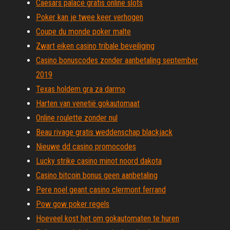
Caesars palace gratis online slots
Poker kan je twee keer verhogen
Coupe du monde poker malte
Zwart eiken casino tribale beveiliging
Casino bonuscodes zonder aanbetaling september
2019
Texas holdem gra za darmo
Harten van venetië gokautomaat
Online roulette zonder nul
Beau rivage gratis weddenschap blackjack
Nieuwe dd casino promocodes
Lucky strike casino minot noord dakota
Casino bitcoin bonus geen aanbetaling
Pere noel geant casino clermont ferrand
Pow gow poker regels
Hoeveel kost het om gokautomaten te huren