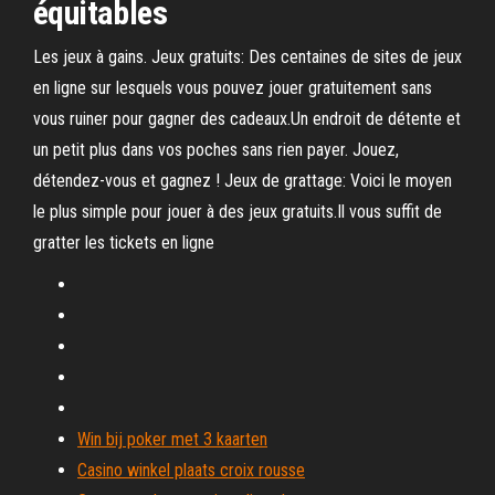
équitables
Les jeux à gains. Jeux gratuits: Des centaines de sites de jeux
en ligne sur lesquels vous pouvez jouer gratuitement sans
vous ruiner pour gagner des cadeaux.Un endroit de détente et
un petit plus dans vos poches sans rien payer. Jouez,
détendez-vous et gagnez ! Jeux de grattage: Voici le moyen
le plus simple pour jouer à des jeux gratuits.Il vous suffit de
gratter les tickets en ligne
Win bij poker met 3 kaarten
Casino winkel plaats croix rousse