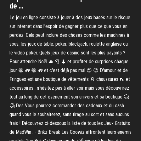
de …
Le jeu en ligne consiste à jouer à des jeux basés sur le risque
sur internet dans l’espoir de gagner plus que ce que vous en
perdez. Cela peut inclure des choses comme les machines à
sous, les jeux de table: poker, blackjack, roulette anglaise ou
le vidéo poker. Quels jeux de casino sont les plus payants ?
Pour attendre Noël 🎄 🎅 🎄 et profiter de surprises chaque
jour 😁 🎁 😁 🎁 et c'est déjà pas mal 😉 😉 D'amour et de
Fringues est une boutique de vêtements 👗 chaussures 👠 et
accessoires , n'hésitez pas à aller voir mais vous découvrirez
tout au long de cet évènement son univers et sa boutique 🤗
🤗 Des Vous pourrez commander des cadeaux et du cash
quand vous le souhaiterez, sans tirage au sort et sans aucuns
frais ! Découvrez ci-dessous la liste de tous les Jeux Gratuits
de MadWin : - Brikz Break Les Goowiz affrontent leurs enemis
mortels "les Brikz" dans un jeu de réflexion où les lois de