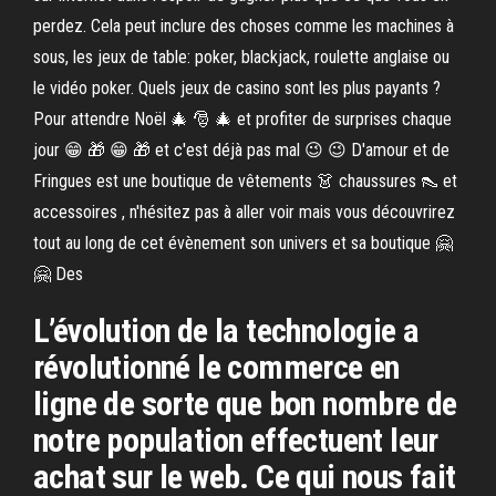
perdez. Cela peut inclure des choses comme les machines à
sous, les jeux de table: poker, blackjack, roulette anglaise ou
le vidéo poker. Quels jeux de casino sont les plus payants ?
Pour attendre Noël 🎄 🎅 🎄 et profiter de surprises chaque
jour 😁 🎁 😁 🎁 et c'est déjà pas mal 😉 😉 D'amour et de
Fringues est une boutique de vêtements 👗 chaussures 👠 et
accessoires , n'hésitez pas à aller voir mais vous découvrirez
tout au long de cet évènement son univers et sa boutique 🤗
🤗 Des
L’évolution de la technologie a
révolutionné le commerce en
ligne de sorte que bon nombre de
notre population effectuent leur
achat sur le web. Ce qui nous fait