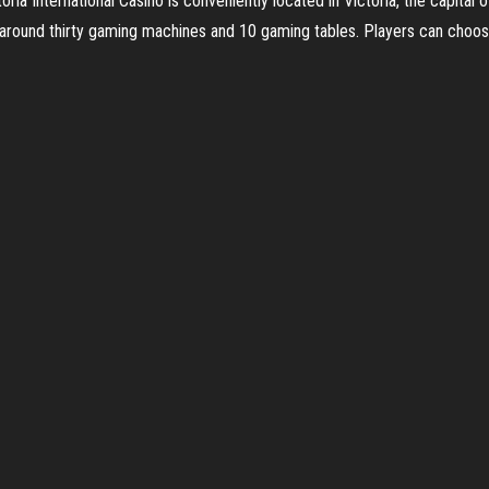
oria International Casino is conveniently located in Victoria, the capital
ts around thirty gaming machines and 10 gaming tables. Players can choo