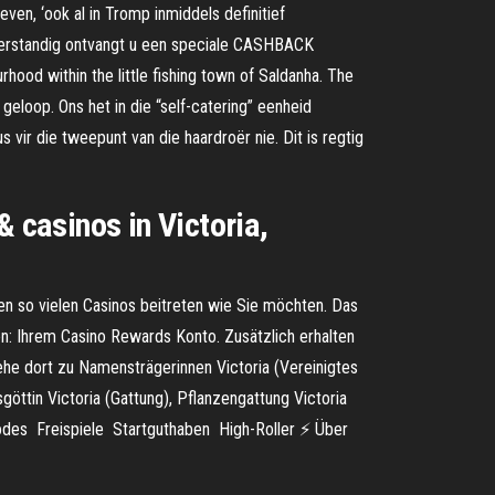
en, ‘ook al in Tromp inmiddels definitief
verstandig ontvangt u een speciale CASHBACK
hood within the little fishing town of Saldanha. The
 geloop. Ons het in die “self-catering” eenheid
vir die tweepunt van die haardroër nie. Dit is regtig
& casinos in Victoria,
en so vielen Casinos beitreten wie Sie möchten. Das
n: Ihrem Casino Rewards Konto. Zusätzlich erhalten
iehe dort zu Namensträgerinnen Victoria (Vereinigtes
öttin Victoria (Gattung), Pflanzengattung Victoria
s ️ Freispiele ️ Startguthaben ️ High-Roller ⚡ Über