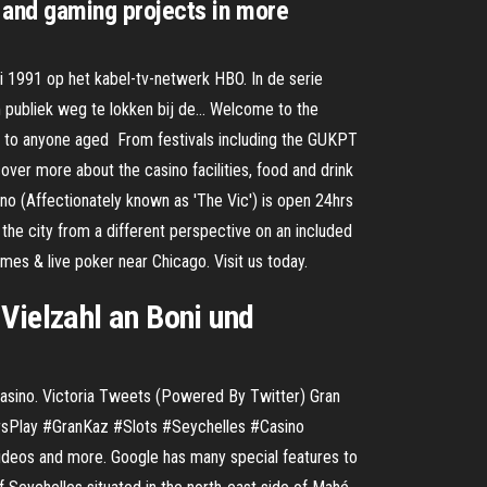
and gaming projects in more
1991 op het kabel-tv-netwerk HBO. In de serie
m publiek weg te lokken bij de… Welcome to the
ree to anyone aged From festivals including the GUKPT
er more about the casino facilities, food and drink
o (Affectionately known as 'The Vic') is open 24hrs
the city from a different perspective on an included
ames & live poker near Chicago. Visit us today.
Vielzahl an Boni und
l Casino. Victoria Tweets (Powered By Twitter) Gran
rsPlay #GranKaz #Slots #Seychelles #Casino
videos and more. Google has many special features to