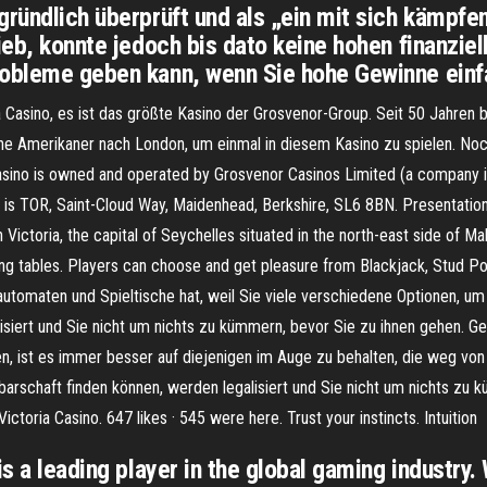
gründlich überprüft und als „ein mit sich kämpfe
rieb, konnte jedoch bis dato keine hohen finanzie
robleme geben kann, wenn Sie hohe Gewinne einf
 Casino, es ist das größte Kasino der Grosvenor-Group. Seit 50 Jahren b
che Amerikaner nach London, um einmal in diesem Kasino zu spielen. Noc
asino is owned and operated by Grosvenor Casinos Limited (a company 
 TOR, Saint-Cloud Way, Maidenhead, Berkshire, SL6 8BN. Presentation of
n Victoria, the capital of Seychelles situated in the north-east side of Ma
g tables. Players can choose and get pleasure from Blackjack, Stud Pok
lautomaten und Spieltische hat, weil Sie viele verschiedene Optionen, u
isiert und Sie nicht um nichts zu kümmern, bevor Sie zu ihnen gehen. Gef
n, ist es immer besser auf diejenigen im Auge zu behalten, die weg vo
hbarschaft finden können, werden legalisiert und Sie nicht um nichts zu 
ctoria Casino. 647 likes · 545 were here. Trust your instincts. Intuition
s a leading player in the global gaming industry. 