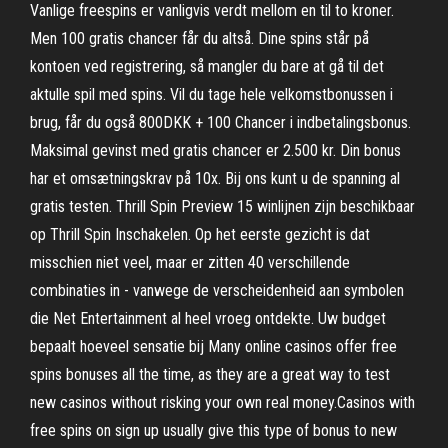
Vanlige freespins er vanligvis verdt mellom en til to kroner.
Men 100 gratis chancer får du altså. Dine spins står på
kontoen ved registrering, så mangler du bare at gå til det
aktulle spil med spins. Vil du tage hele velkomstbonussen i
brug, får du også 800DKK + 100 Chancer i indbetalingsbonus.
Maksimal gevinst med gratis chancer er 2.500 kr. Din bonus
har et omsætningskrav på 10x. Bij ons kunt u de spanning al
gratis testen. Thrill Spin Preview 15 winlijnen zijn beschikbaar
op Thrill Spin Inschakelen. Op het eerste gezicht is dat
misschien niet veel, maar er zitten 40 verschillende
combinaties in - vanwege de verscheidenheid aan symbolen
die Net Entertainment al heel vroeg ontdekte. Uw budget
bepaalt hoeveel sensatie bij Many online casinos offer free
spins bonuses all the time, as they are a great way to test
new casinos without risking your own real money.Casinos with
free spins on sign up usually give this type of bonus to new