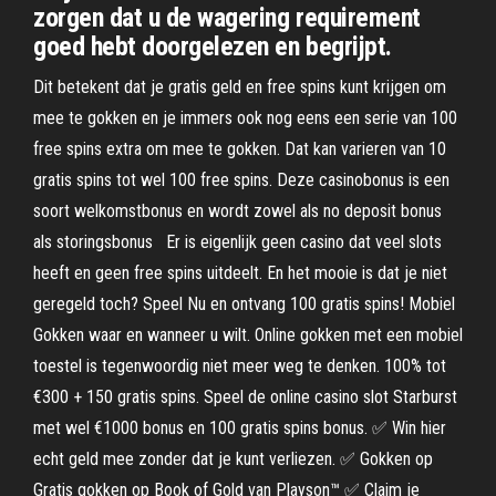
zorgen dat u de wagering requirement
goed hebt doorgelezen en begrijpt.
Dit betekent dat je gratis geld en free spins kunt krijgen om
mee te gokken en je immers ook nog eens een serie van 100
free spins extra om mee te gokken. Dat kan varieren van 10
gratis spins tot wel 100 free spins. Deze casinobonus is een
soort welkomstbonus en wordt zowel als no deposit bonus
als storingsbonus Er is eigenlijk geen casino dat veel slots
heeft en geen free spins uitdeelt. En het mooie is dat je niet
geregeld toch? Speel Nu en ontvang 100 gratis spins! Mobiel
Gokken waar en wanneer u wilt. Online gokken met een mobiel
toestel is tegenwoordig niet meer weg te denken. 100% tot
€300 + 150 gratis spins. Speel de online casino slot Starburst
met wel €1000 bonus en 100 gratis spins bonus. ✅ Win hier
echt geld mee zonder dat je kunt verliezen. ✅ Gokken op
Gratis gokken op Book of Gold van Playson™ ✅ Claim je