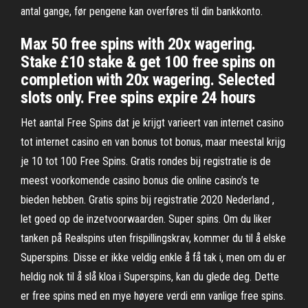
antal gange, før pengene kan overføres til din bankkonto.
Max 50 free spins with 20x wagering.
Stake £10 stake & get 100 free spins on
completion with 20x wagering. Selected
slots only. Free spins expire 24 hours
Het aantal Free Spins dat je krijgt varieert van internet casino
tot internet casino en van bonus tot bonus, maar meestal krijg
je 10 tot 100 Free Spins. Gratis rondes bij registratie is de
meest voorkomende casino bonus die online casino’s te
bieden hebben. Gratis spins bij registratie 2020 Nederland ,
let goed op de inzetvoorwaarden. Super spins. Om du liker
tanken på Realspins uten frispillingskrav, kommer du til å elske
Superspins. Disse er ikke veldig enkle å få tak i, men om du er
heldig nok til å slå kloa i Superspins, kan du glede deg. Dette
er free spins med en mye høyere verdi enn vanlige free spins.