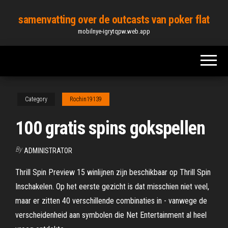
Skip
samenvatting over de outcasts van poker flat
to
mobilnye-igrytqpw.web.app
the
content
Category
Rochin19139
100 gratis spins gokspellen
By
ADMINISTRATOR
Thrill Spin Preview 15 winlijnen zijn beschikbaar op Thrill Spin
Inschakelen. Op het eerste gezicht is dat misschien niet veel,
maar er zitten 40 verschillende combinaties in - vanwege de
verscheidenheid aan symbolen die Net Entertainment al heel