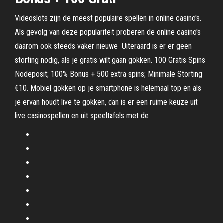
Videoslots zijn de meest populaire spellen in online casino's.
Als gevolg van deze populariteit proberen de online casino's
daarom ook steeds vaker nieuwe Uiteraard is er er geen
storting nodig, als je gratis wilt gaan gokken. 100 Gratis Spins
Nodeposit; 100% Bonus + 500 extra spins; Minimale Storting
€10. Mobiel gokken op je smartphone is helemaal top en als
je ervan houdt live te gokken, dan is er een ruime keuze uit
live casinospellen en uit speeltafels met de