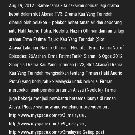
Aug 19, 2012 · Sama-sama kita saksikan sebuah lagi drama
hebat dalam slot Akasia TV3. Drama Kau Yang Terindah
dibarisi oleh pelakon – pelakon hebat tanah air dan seberang
iaitu Hafil Andrio Putra, Neelofa, Nazim Othman dan ramai lagi
arahan Erma Fatima. Tajuk: Kau Yang Terindah (Slot
Akasia)Lakonan: Nazim Othman , Neelofa , Erma FatimaNo. of
Episodes: 26Arahan: Erma FatimaTarikh Siaran : 6 Ogos 2012
Sinopsis Drama Kau Yang Terindah (TV3, Slot Akasia) Drama
Kau Yang Terindah mengisahkan tentang Firman (Hafil Andrio
Putra) yang berhijrah ke Malaysia untuk bekerja. Firman
merupakan anak pembantu rumah Alisya (Neelofa). Firman
juga bekerja menjadi pembantu bersama ibunya di rumah
Alisya. Please visit now and watching more video on :
http://www.myspace.com/tv3_malaysia ,
http://www.myspace.com/tv9_malaysia ,
http://www.myspace.com/tv3malaysia Setiap post