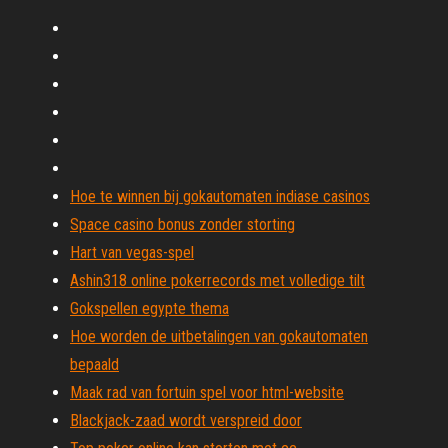
Hoe te winnen bij gokautomaten indiase casinos
Space casino bonus zonder storting
Hart van vegas-spel
Ashin318 online pokerrecords met volledige tilt
Gokspellen egypte thema
Hoe worden de uitbetalingen van gokautomaten
bepaald
Maak rad van fortuin spel voor html-website
Blackjack-zaad wordt verspreid door