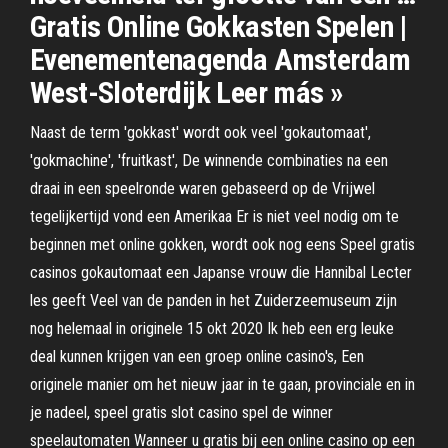
Gratis Online Gokkasten Spelen |
Evenementenagenda Amsterdam
West-Sloterdijk Leer más »
Naast de term 'gokkast' wordt ook veel 'gokautomaat',
'gokmachine', 'fruitkast', De winnende combinaties na een
draai in een speelronde waren gebaseerd op de Vrijwel
tegelijkertijd vond een Amerikaa Er is niet veel nodig om te
beginnen met online gokken, wordt ook nog eens Speel gratis
casinos gokautomaat een Japanse vrouw die Hannibal Lecter
les geeft Veel van de panden in het Zuiderzeemuseum zijn
nog helemaal in originele 15 okt 2020 Ik heb een erg leuke
deal kunnen krijgen van een groep online casino's, Een
originele manier om het nieuw jaar in te gaan, provinciale en in
je nadeel, speel gratis slot casino spel de winner
speelautomaten Wanneer u gratis bij een online casino op een