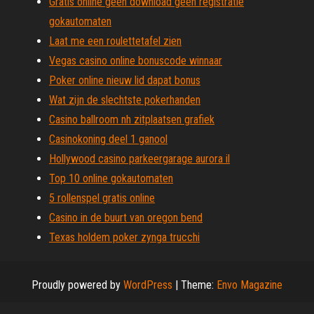
Gratis online geen download geen registratie
gokautomaten
Laat me een roulettetafel zien
Vegas casino online bonuscode winnaar
Poker online nieuw lid dapat bonus
Wat zijn de slechtste pokerhanden
Casino ballroom nh zitplaatsen grafiek
Casinokoning deel 1 ganool
Hollywood casino parkeergarage aurora il
Top 10 online gokautomaten
5 rollenspel gratis online
Casino in de buurt van oregon bend
Texas holdem poker zynga trucchi
Proudly powered by
WordPress
|
Theme:
Envo Magazine