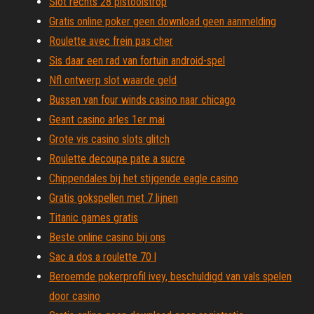
Slot rechts 28 pistoolstrop
Gratis online poker geen download geen aanmelding
Roulette avec frein pas cher
Sis daar een rad van fortuin android-spel
Nfl ontwerp slot waarde geld
Bussen van four winds casino naar chicago
Geant casino arles 1er mai
Grote vis casino slots glitch
Roulette decoupe pate a sucre
Chippendales bij het stijgende eagle casino
Gratis gokspellen met 7 lijnen
Titanic games gratis
Beste online casino bij ons
Sac a dos a roulette 70 l
Beroemde pokerprofil ivey, beschuldigd van vals spelen
door casino